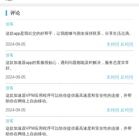
评论
游客
这款app是我社交的好帮手，让我能够与朋友保持联系，分享生活点滴。
2024-08-05
支持
[0]
反对
[0]
游客
这款加速器app的客服很贴心，遇到问题都能及时解决，服务态度非常
好。
2024-08-05
支持
[0]
反对
[0]
游客
这款加速器VPM应用程序可以给你提供最高速度和安全性的连接，并帮
助你在网络上自由移动。
2024-08-05
支持
[0]
反对
[0]
游客
这款加速器VPM应用程序可以给你提供最高速度和安全性的连接，并帮
助你在网络上自由移动。