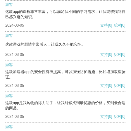
游客
这款app的课程非常丰富，可以满足我不同的学习需求，让我能够找到自
己感兴趣的知识。
2024-08-05
支持
[0]
反对
[0]
游客
这款游戏的剧情非常感人，让我久久不能忘怀。
2024-08-05
支持
[0]
反对
[0]
游客
这款加速器app的安全性有待提高，可以加强防护措施，比如增加双重验
证。
2024-08-05
支持
[0]
反对
[0]
游客
这款app是我购物的得力助手，让我能够找到最优惠的价格，买到最合适
的商品。
2024-08-05
支持
[0]
反对
[0]
游客