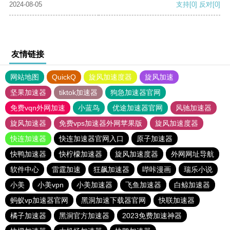
2024-08-05
支持
[0]
反对
[0]
友情链接
网站地图
QuickQ
旋风加速度器
旋风加速
坚果加速器
tiktok加速器
狗急加速器官网
免费vqn外网加速
小蓝鸟
优途加速器官网
风驰加速器
旋风加速器
免费vps加速器外网苹果版
旋风加速度器
快连加速器
快连加速器官网入口
原子加速器
快鸭加速器
快柠檬加速器
旋风加速度器
外网网址导航
软件中心
雷霆加速
狂飙加速器
哔咔漫画
瑞乐小说
小美
小美vpn
小美加速器
飞鱼加速器
白鲸加速器
蚂蚁vp加速器官网
黑洞加速下载器官网
快联加速器
橘子加速器
黑洞官方加速器
2023免费加速神器