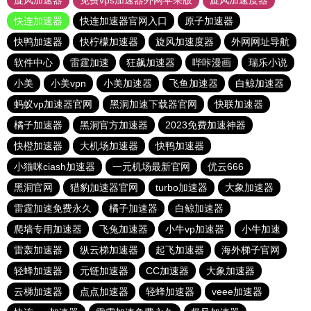
旋风加速器
免费vps加速器外网苹果版
旋风加速度器
快连加速器
快连加速器官网入口
原子加速器
快鸭加速器
快柠檬加速器
旋风加速度器
外网网址导航
软件中心
雷霆加速
狂飙加速器
哔咔漫画
瑞乐小说
小美
小美vpn
小美加速器
飞鱼加速器
白鲸加速器
蚂蚁vp加速器官网
黑洞加速下载器官网
快联加速器
橘子加速器
黑洞官方加速器
2023免费加速神器
快橙加速器
大机场加速器
快鸭加速器
小猫咪ciash加速器
一元机场最新官网
优云666
黑洞官网
猎豹加速器官网
turbo加速器
大象加速器
雷霆加速免费永久
橘子加速器
白鲸加速器
爬墙专用加速器
飞兔加速器
小牛vp加速器
小牛加速
雷轰加速器
纵云梯加速器
起飞加速器
海外梯子官网
轻蜂加速器
元链加速器
CC加速器
大象加速器
云梯加速器
点点加速器
轻蜂加速器
veee加速器