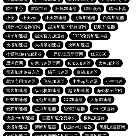
软件中心
雷霆加速
狂飙加速器
哔咔漫画
瑞乐小说
小美
小美vpn
小美加速器
飞鱼加速器
白鲸加速器
蚂蚁vp加速器官网
黑洞加速下载器官网
快联加速器
橘子加速器
黑洞官方加速器
2023免费加速神器
快橙加速器
大机场加速器
快鸭加速器
小猫咪ciash加速器
一元机场最新官网
优云666
黑洞官网
猎豹加速器官网
turbo加速器
大象加速器
雷霆加速免费永久
橘子加速器
白鲸加速器
爬墙专用加速器
飞兔加速器
小牛vp加速器
小牛加速
雷轰加速器
纵云梯加速器
起飞加速器
海外梯子官网
轻蜂加速器
元链加速器
CC加速器
大象加速器
云梯加速器
点点加速器
轻蜂加速器
veee加速器
快连vρn加速器
雷霆加速免费永久
极风加速器
快橙加速器
海鸥加速器
快连pvn加速器
黑洞加速官网