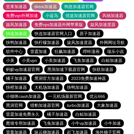
坚果加速器
tiktok加速器
狗急加速器官网
免费vqn外网加速
小蓝鸟
优途加速器官网
风驰加速器
旋风加速器
免费vps加速器外网苹果版
旋风加速度器
快连加速器
快连加速器官网入口
原子加速器
快鸭加速器
快柠檬加速器
旋风加速度器
外网网址导航
软件中心
雷霆加速
狂飙加速器
哔咔漫画
瑞乐小说
小美
小美vpn
小美加速器
飞鱼加速器
白鲸加速器
蚂蚁vp加速器官网
黑洞加速下载器官网
快联加速器
橘子加速器
黑洞官方加速器
2023免费加速神器
快橙加速器
大机场加速器
快鸭加速器
小猫咪ciash加速器
一元机场最新官网
优云666
黑洞官网
猎豹加速器官网
turbo加速器
大象加速器
雷霆加速免费永久
橘子加速器
白鲸加速器
爬墙专用加速器
飞兔加速器
小牛vp加速器
小牛加速
雷轰加速器
纵云梯加速器
起飞加速器
海外梯子官网