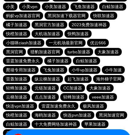
小美
小美vpn
小美加速器
飞鱼加速器
白鲸加速器
蚂蚁vp加速器官网
黑洞加速下载器官网
快联加速器
橘子加速器
黑洞官方加速器
2023免费加速神器
快橙加速器
大机场加速器
快鸭加速器
小猫咪ciash加速器
一元机场最新官网
优云666
黑洞官网
猎豹加速器官网
turbo加速器
大象加速器
雷霆加速免费永久
橘子加速器
白鲸加速器
爬墙专用加速器
飞兔加速器
小牛vp加速器
小牛加速
雷轰加速器
纵云梯加速器
起飞加速器
海外梯子官网
轻蜂加速器
元链加速器
CC加速器
大象加速器
云梯加速器
点点加速器
轻蜂加速器
veee加速器
快连vρn加速器
雷霆加速免费永久
极风加速器
快橙加速器
海鸥加速器
快连pvn加速器
黑洞加速官网
白鲸加速器
十大免费网络加速神器
苹果加速器
元链加速器