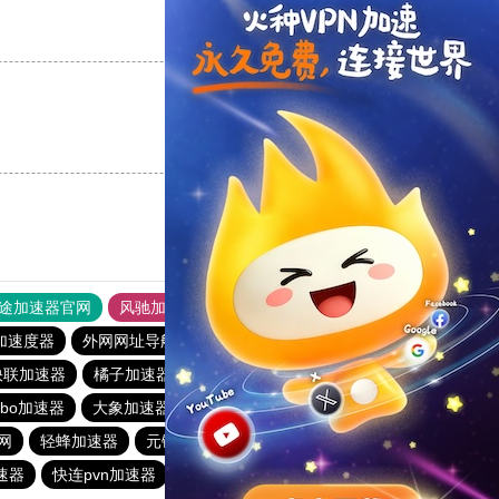
支持
[0]
反对
[0]
支持
[0]
反对
[0]
途加速器官网
风驰加速器
旋风加速器
加速度器
外网网址导航
软件中心
雷霆加速
狂飙加速器
快联加速器
橘子加速器
黑洞官方加速器
2023免费加速神器
urbo加速器
大象加速器
雷霆加速免费永久
橘子加速器
网
轻蜂加速器
元链加速器
CC加速器
大象加速器
速器
快连pvn加速器
黑洞加速官网
白鲸加速器