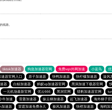
区的线路。
tiktok加速器
狗急加速器官网
免费vqn外网加速
小蓝鸟
优
加速器官网入口
原子加速器
快鸭加速器
快柠檬加速器
旋风
速器
白鲸加速器
蚂蚁vp加速器官网
黑洞加速下载器官网
一元机场最新官网
优云666
黑洞官网
猎豹加速器官网
t
小牛加速
雷轰加速器
纵云梯加速器
起飞加速器
海外梯子官
ρn加速器
雷霆加速免费永久
极风加速器
快橙加速器
海鸥加