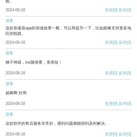
验。
2024-08-18
支持
[0]
反对
[0]
游客
这款加速器app的加速效果一般，可以再提升一下，比如能够支持更多地
区的线路。
2024-08-18
支持
[0]
反对
[0]
游客
梯子神器，ins随便看，美美哒！
2024-08-18
支持
[0]
反对
[0]
游客
超棒啊 好用
2024-08-18
支持
[0]
反对
[0]
游客
这款软件的售后服务非常好，遇到问题都能得到及时解决。
2024-08-18
支持
[0]
反对
[0]