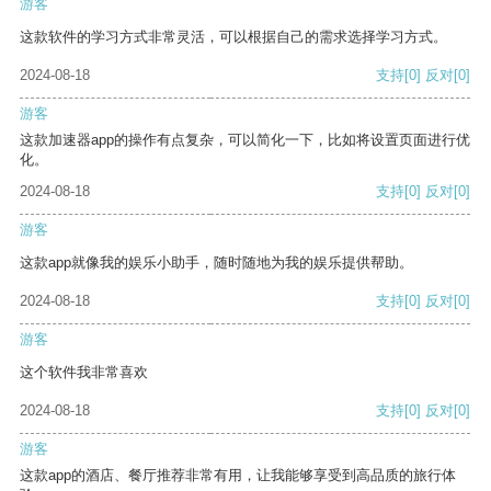
游客
这款软件的学习方式非常灵活，可以根据自己的需求选择学习方式。
2024-08-18
支持
[0]
反对
[0]
游客
这款加速器app的操作有点复杂，可以简化一下，比如将设置页面进行优
化。
2024-08-18
支持
[0]
反对
[0]
游客
这款app就像我的娱乐小助手，随时随地为我的娱乐提供帮助。
2024-08-18
支持
[0]
反对
[0]
游客
这个软件我非常喜欢
2024-08-18
支持
[0]
反对
[0]
游客
这款app的酒店、餐厅推荐非常有用，让我能够享受到高品质的旅行体