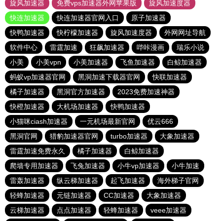
旋风加速器
免费vps加速器外网苹果版
旋风加速度器
快连加速器
快连加速器官网入口
原子加速器
快鸭加速器
快柠檬加速器
旋风加速度器
外网网址导航
软件中心
雷霆加速
狂飙加速器
哔咔漫画
瑞乐小说
小美
小美vpn
小美加速器
飞鱼加速器
白鲸加速器
蚂蚁vp加速器官网
黑洞加速下载器官网
快联加速器
橘子加速器
黑洞官方加速器
2023免费加速神器
快橙加速器
大机场加速器
快鸭加速器
小猫咪ciash加速器
一元机场最新官网
优云666
黑洞官网
猎豹加速器官网
turbo加速器
大象加速器
雷霆加速免费永久
橘子加速器
白鲸加速器
爬墙专用加速器
飞兔加速器
小牛vp加速器
小牛加速
雷轰加速器
纵云梯加速器
起飞加速器
海外梯子官网
轻蜂加速器
元链加速器
CC加速器
大象加速器
云梯加速器
点点加速器
轻蜂加速器
veee加速器