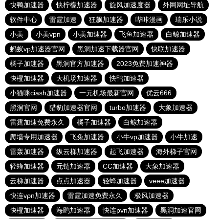
快鸭加速器
快柠檬加速器
旋风加速度器
外网网址导航
软件中心
雷霆加速
狂飙加速器
哔咔漫画
瑞乐小说
小美
小美vpn
小美加速器
飞鱼加速器
白鲸加速器
蚂蚁vp加速器官网
黑洞加速下载器官网
快联加速器
橘子加速器
黑洞官方加速器
2023免费加速神器
快橙加速器
大机场加速器
快鸭加速器
小猫咪ciash加速器
一元机场最新官网
优云666
黑洞官网
猎豹加速器官网
turbo加速器
大象加速器
雷霆加速免费永久
橘子加速器
白鲸加速器
爬墙专用加速器
飞兔加速器
小牛vp加速器
小牛加速
雷轰加速器
纵云梯加速器
起飞加速器
海外梯子官网
轻蜂加速器
元链加速器
CC加速器
大象加速器
云梯加速器
点点加速器
轻蜂加速器
veee加速器
快连vρn加速器
雷霆加速免费永久
极风加速器
快橙加速器
海鸥加速器
快连pvn加速器
黑洞加速官网