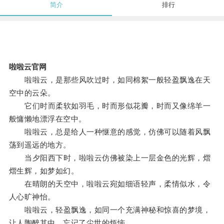
简介
排行
啦啦云官网
啦啦云，是那些风吹过时，如同棉絮一般轻盈飘逸在天
空中的云朵。
它们时而柔软如羽毛，时而形似花瓣，时而又像绵羊一
般慵懒地漂浮在空中。
啦啦云，总是给人一种惬意的感觉，仿佛可以随着风飘
荡到遥远的地方。
当夕阳西下时，啦啦云仿佛被染上一层金色的光辉，熠
熠生辉，如梦如幻。
在晴朗的天空中，啦啦云宛如细语轻声，柔情似水，令
人心旷神怡。
啦啦云，轻盈飘逸，如同一个充满神秘和惊喜的梦境，
让人陶醉其中，忘记了尘世的烦恼。