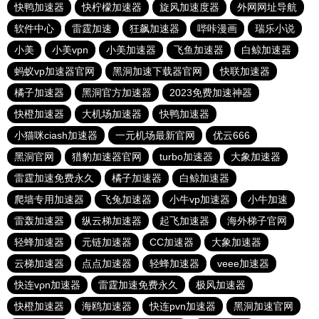
快鸭加速器
快柠檬加速器
旋风加速度器
外网网址导航
软件中心
雷霆加速
狂飙加速器
哔咔漫画
瑞乐小说
小美
小美vpn
小美加速器
飞鱼加速器
白鲸加速器
蚂蚁vp加速器官网
黑洞加速下载器官网
快联加速器
橘子加速器
黑洞官方加速器
2023免费加速神器
快橙加速器
大机场加速器
快鸭加速器
小猫咪ciash加速器
一元机场最新官网
优云666
黑洞官网
猎豹加速器官网
turbo加速器
大象加速器
雷霆加速免费永久
橘子加速器
白鲸加速器
爬墙专用加速器
飞兔加速器
小牛vp加速器
小牛加速
雷轰加速器
纵云梯加速器
起飞加速器
海外梯子官网
轻蜂加速器
元链加速器
CC加速器
大象加速器
云梯加速器
点点加速器
轻蜂加速器
veee加速器
快连vρn加速器
雷霆加速免费永久
极风加速器
快橙加速器
海鸥加速器
快连pvn加速器
黑洞加速官网