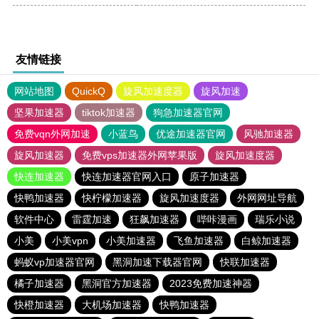
友情链接
网站地图
QuickQ
旋风加速度器
旋风加速
坚果加速器
tiktok加速器
狗急加速器官网
免费vqn外网加速
小蓝鸟
优途加速器官网
风驰加速器
旋风加速器
免费vps加速器外网苹果版
旋风加速度器
快连加速器
快连加速器官网入口
原子加速器
快鸭加速器
快柠檬加速器
旋风加速度器
外网网址导航
软件中心
雷霆加速
狂飙加速器
哔咔漫画
瑞乐小说
小美
小美vpn
小美加速器
飞鱼加速器
白鲸加速器
蚂蚁vp加速器官网
黑洞加速下载器官网
快联加速器
橘子加速器
黑洞官方加速器
2023免费加速神器
快橙加速器
大机场加速器
快鸭加速器