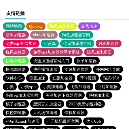
友情链接
网站地图
QuickQ
旋风加速度器
旋风加速
坚果加速器
tiktok加速器
狗急加速器官网
免费vqn外网加速
小蓝鸟
优途加速器官网
风驰加速器
旋风加速器
免费vps加速器外网苹果版
旋风加速度器
快连加速器
快连加速器官网入口
原子加速器
快鸭加速器
快柠檬加速器
旋风加速度器
外网网址导航
软件中心
雷霆加速
狂飙加速器
哔咔漫画
瑞乐小说
小美
小美vpn
小美加速器
飞鱼加速器
白鲸加速器
蚂蚁vp加速器官网
黑洞加速下载器官网
快联加速器
橘子加速器
黑洞官方加速器
2023免费加速神器
快橙加速器
大机场加速器
快鸭加速器
小猫咪ciash加速器
一元机场最新官网
优云666