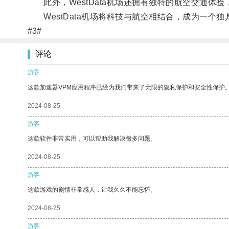
此外，WestData机场还拥有独特的航空交通体
WestData机场将科技与航空相结合，成为一个独
#3#
评论
游客
这款加速器VPM应用程序已经为我们带来了无限的隐私保护和安全性保护
2024-08-25
游客
这款软件非常实用，可以帮助我解决很多问题。
2024-08-25
游客
这款游戏的剧情非常感人，让我久久不能忘怀。
2024-08-25
游客