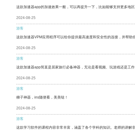
这款加速器app的加速效果一般，可以再提升一下，比如能够支持更多地
2024-08-25
游客
这款加速器VPM应用程序可以给你提供最高速度和安全性的连接，并帮助
2024-08-25
游客
这款加速器app简直是居家旅行必备神器，无论是看视频、玩游戏还是工
2024-08-25
游客
梯子神器，ins随便看，美美哒！
2024-08-25
游客
这款学习软件的课程内容非常丰富，涵盖了各个学科的知识。老师的讲解