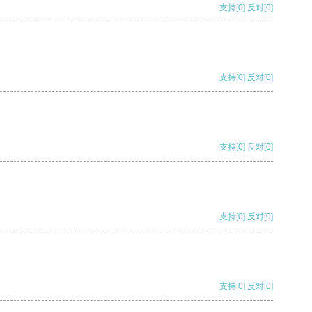
支持
[0]
反对
[0]
支持
[0]
反对
[0]
支持
[0]
反对
[0]
支持
[0]
反对
[0]
支持
[0]
反对
[0]