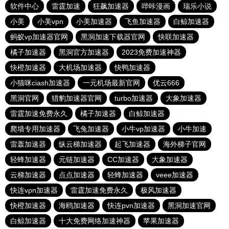
软件中心
雷霆加速
狂飙加速器
哔咔漫画
瑞乐小说
小美
小美vpn
小美加速器
飞鱼加速器
白鲸加速器
蚂蚁vp加速器官网
黑洞加速下载器官网
快联加速器
橘子加速器
黑洞官方加速器
2023免费加速神器
快橙加速器
大机场加速器
快鸭加速器
小猫咪ciash加速器
一元机场最新官网
优云666
黑洞官网
猎豹加速器官网
turbo加速器
大象加速器
雷霆加速免费永久
橘子加速器
白鲸加速器
爬墙专用加速器
飞兔加速器
小牛vp加速器
小牛加速
雷轰加速器
纵云梯加速器
起飞加速器
海外梯子官网
轻蜂加速器
元链加速器
CC加速器
大象加速器
云梯加速器
点点加速器
轻蜂加速器
veee加速器
快连vρn加速器
雷霆加速免费永久
极风加速器
快橙加速器
海鸥加速器
快连pvn加速器
黑洞加速官网
白鲸加速器
十大免费网络加速神器
苹果加速器