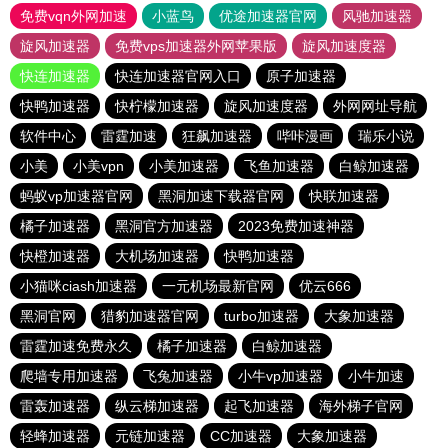
免费vqn外网加速
小蓝鸟
优途加速器官网
风驰加速器
旋风加速器
免费vps加速器外网苹果版
旋风加速度器
快连加速器
快连加速器官网入口
原子加速器
快鸭加速器
快柠檬加速器
旋风加速度器
外网网址导航
软件中心
雷霆加速
狂飙加速器
哔咔漫画
瑞乐小说
小美
小美vpn
小美加速器
飞鱼加速器
白鲸加速器
蚂蚁vp加速器官网
黑洞加速下载器官网
快联加速器
橘子加速器
黑洞官方加速器
2023免费加速神器
快橙加速器
大机场加速器
快鸭加速器
小猫咪ciash加速器
一元机场最新官网
优云666
黑洞官网
猎豹加速器官网
turbo加速器
大象加速器
雷霆加速免费永久
橘子加速器
白鲸加速器
爬墙专用加速器
飞兔加速器
小牛vp加速器
小牛加速
雷轰加速器
纵云梯加速器
起飞加速器
海外梯子官网
轻蜂加速器
元链加速器
CC加速器
大象加速器