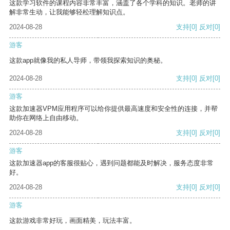
这款学习软件的课程内容非常丰富，涵盖了各个学科的知识。老师的讲
解非常生动，让我能够轻松理解知识点。
2024-08-28
支持
[0]
反对
[0]
游客
这款app就像我的私人导师，带领我探索知识的奥秘。
2024-08-28
支持
[0]
反对
[0]
游客
这款加速器VPM应用程序可以给你提供最高速度和安全性的连接，并帮
助你在网络上自由移动。
2024-08-28
支持
[0]
反对
[0]
游客
这款加速器app的客服很贴心，遇到问题都能及时解决，服务态度非常
好。
2024-08-28
支持
[0]
反对
[0]
游客
这款游戏非常好玩，画面精美，玩法丰富。