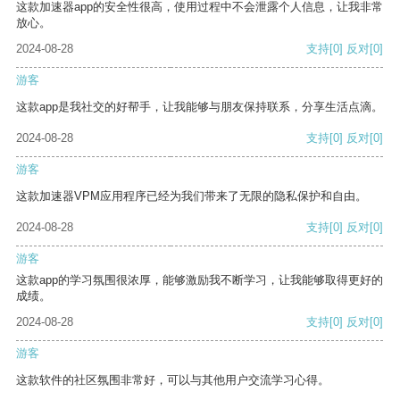
这款加速器app的安全性很高，使用过程中不会泄露个人信息，让我非常
放心。
2024-08-28
支持
[0]
反对
[0]
游客
这款app是我社交的好帮手，让我能够与朋友保持联系，分享生活点滴。
2024-08-28
支持
[0]
反对
[0]
游客
这款加速器VPM应用程序已经为我们带来了无限的隐私保护和自由。
2024-08-28
支持
[0]
反对
[0]
游客
这款app的学习氛围很浓厚，能够激励我不断学习，让我能够取得更好的
成绩。
2024-08-28
支持
[0]
反对
[0]
游客
这款软件的社区氛围非常好，可以与其他用户交流学习心得。