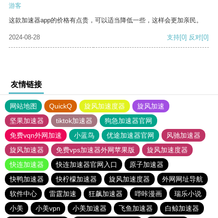
游客
这款加速器app的价格有点贵，可以适当降低一些，这样会更加亲民。
2024-08-28
支持
[0]
反对
[0]
友情链接
网站地图
QuickQ
旋风加速度器
旋风加速
坚果加速器
tiktok加速器
狗急加速器官网
免费vqn外网加速
小蓝鸟
优途加速器官网
风驰加速器
旋风加速器
免费vps加速器外网苹果版
旋风加速度器
快连加速器
快连加速器官网入口
原子加速器
快鸭加速器
快柠檬加速器
旋风加速度器
外网网址导航
软件中心
雷霆加速
狂飙加速器
哔咔漫画
瑞乐小说
小美
小美vpn
小美加速器
飞鱼加速器
白鲸加速器