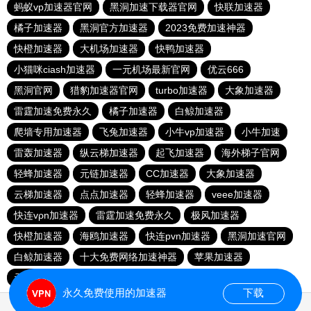
蚂蚁vp加速器官网
黑洞加速下载器官网
快联加速器
橘子加速器
黑洞官方加速器
2023免费加速神器
快橙加速器
大机场加速器
快鸭加速器
小猫咪ciash加速器
一元机场最新官网
优云666
黑洞官网
猎豹加速器官网
turbo加速器
大象加速器
雷霆加速免费永久
橘子加速器
白鲸加速器
爬墙专用加速器
飞兔加速器
小牛vp加速器
小牛加速
雷轰加速器
纵云梯加速器
起飞加速器
海外梯子官网
轻蜂加速器
元链加速器
CC加速器
大象加速器
云梯加速器
点点加速器
轻蜂加速器
veee加速器
快连vρn加速器
雷霆加速免费永久
极风加速器
快橙加速器
海鸥加速器
快连pvn加速器
黑洞加速官网
白鲸加速器
十大免费网络加速神器
苹果加速器
元链加速器
永久免费使用的加速器
下载