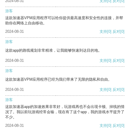
2024-08-31
支持
[0]
反对
[0]
游客
这款加速器VPM应用程序可以给你提供最高速度和安全性的连接，并帮
助你在网络上自由移动。
2024-08-31
支持
[0]
反对
[0]
游客
这款app的路线规划非常精准，让我能够快速到达目的地。
2024-08-31
支持
[0]
反对
[0]
游客
这款加速器VPM应用程序已经为我们带来了无限的隐私和自由。
2024-08-31
支持
[0]
反对
[0]
游客
这款加速器app的加速效果非常好，玩游戏再也不会出现卡顿、掉线的情
况了。我以前玩游戏经常会输，现在有了这个app，我的游戏水平提升了
不少。
2024-08-31
支持
[0]
反对
[0]