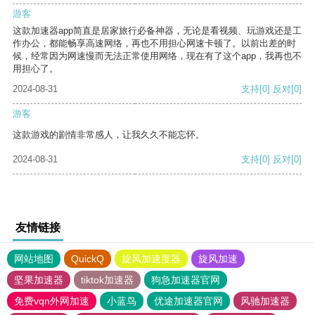
游客
这款加速器app简直是居家旅行必备神器，无论是看视频、玩游戏还是工
作办公，都能畅享高速网络，再也不用担心网速卡顿了。以前出差的时
候，经常因为网速慢而无法正常使用网络，现在有了这个app，我再也不
用担心了。
2024-08-31
支持
[0]
反对
[0]
游客
这款游戏的剧情非常感人，让我久久不能忘怀。
2024-08-31
支持
[0]
反对
[0]
友情链接
网站地图
QuickQ
旋风加速度器
旋风加速
坚果加速器
tiktok加速器
狗急加速器官网
免费vqn外网加速
小蓝鸟
优途加速器官网
风驰加速器