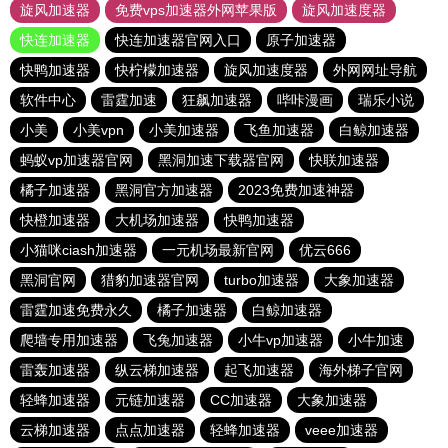
旋风加速器
免费vps加速器外网苹果版
旋风加速度器
快连加速器
快连加速器官网入口
原子加速器
快鸭加速器
快柠檬加速器
旋风加速度器
外网网址导航
软件中心
雷霆加速
狂飙加速器
哔咔漫画
瑞乐小说
小美
小美vpn
小美加速器
飞鱼加速器
白鲸加速器
蚂蚁vp加速器官网
黑洞加速下载器官网
快联加速器
橘子加速器
黑洞官方加速器
2023免费加速神器
快橙加速器
大机场加速器
快鸭加速器
小猫咪ciash加速器
一元机场最新官网
优云666
黑洞官网
猎豹加速器官网
turbo加速器
大象加速器
雷霆加速免费永久
橘子加速器
白鲸加速器
爬墙专用加速器
飞兔加速器
小牛vp加速器
小牛加速
雷轰加速器
纵云梯加速器
起飞加速器
海外梯子官网
轻蜂加速器
元链加速器
CC加速器
大象加速器
云梯加速器
点点加速器
轻蜂加速器
veee加速器