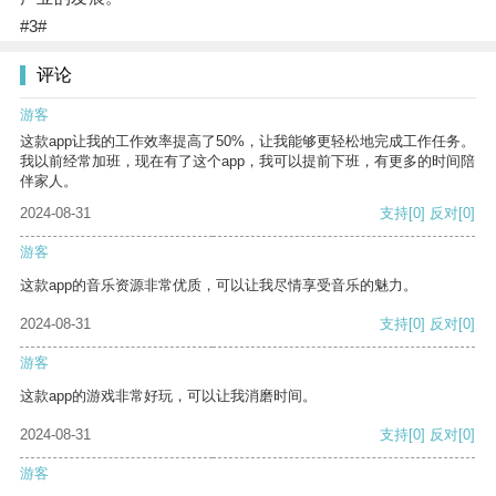
#3#
评论
游客
这款app让我的工作效率提高了50%，让我能够更轻松地完成工作任务。
我以前经常加班，现在有了这个app，我可以提前下班，有更多的时间陪
伴家人。
2024-08-31
支持
[0]
反对
[0]
游客
这款app的音乐资源非常优质，可以让我尽情享受音乐的魅力。
2024-08-31
支持
[0]
反对
[0]
游客
这款app的游戏非常好玩，可以让我消磨时间。
2024-08-31
支持
[0]
反对
[0]
游客