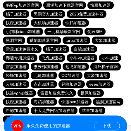
蚂蚁vp加速器官网
黑洞加速下载器官网
快联加速器
橘子加速器
黑洞官方加速器
2023免费加速神器
快橙加速器
大机场加速器
快鸭加速器
小猫咪ciash加速器
一元机场最新官网
优云666
黑洞官网
猎豹加速器官网
turbo加速器
大象加速器
雷霆加速免费永久
橘子加速器
白鲸加速器
爬墙专用加速器
飞兔加速器
小牛vp加速器
小牛加速
雷轰加速器
纵云梯加速器
起飞加速器
海外梯子官网
轻蜂加速器
元链加速器
CC加速器
大象加速器
云梯加速器
点点加速器
轻蜂加速器
veee加速器
快连vρn加速器
雷霆加速免费永久
极风加速器
快橙加速器
海鸥加速器
快连pvn加速器
黑洞加速官网
白鲸加速器
十大免费网络加速神器
苹果加速器
元链加速器
永久免费使用的加速器
下载