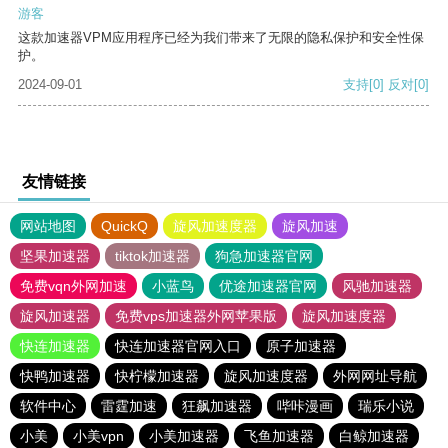
游客
这款加速器VPM应用程序已经为我们带来了无限的隐私保护和安全性保
护。
2024-09-01
支持
[0]
反对
[0]
友情链接
网站地图
QuickQ
旋风加速度器
旋风加速
坚果加速器
tiktok加速器
狗急加速器官网
免费vqn外网加速
小蓝鸟
优途加速器官网
风驰加速器
旋风加速器
免费vps加速器外网苹果版
旋风加速度器
快连加速器
快连加速器官网入口
原子加速器
快鸭加速器
快柠檬加速器
旋风加速度器
外网网址导航
软件中心
雷霆加速
狂飙加速器
哔咔漫画
瑞乐小说
小美
小美vpn
小美加速器
飞鱼加速器
白鲸加速器