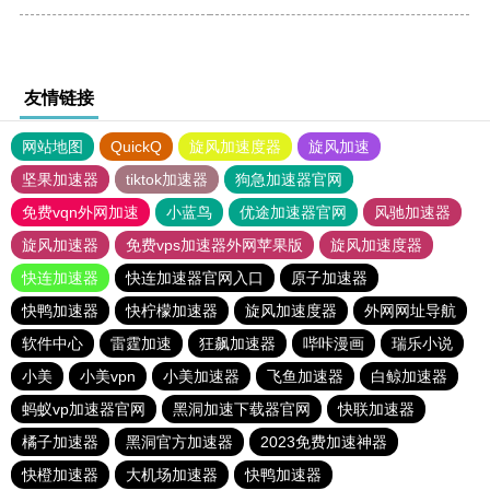
友情链接
网站地图
QuickQ
旋风加速度器
旋风加速
坚果加速器
tiktok加速器
狗急加速器官网
免费vqn外网加速
小蓝鸟
优途加速器官网
风驰加速器
旋风加速器
免费vps加速器外网苹果版
旋风加速度器
快连加速器
快连加速器官网入口
原子加速器
快鸭加速器
快柠檬加速器
旋风加速度器
外网网址导航
软件中心
雷霆加速
狂飙加速器
哔咔漫画
瑞乐小说
小美
小美vpn
小美加速器
飞鱼加速器
白鲸加速器
蚂蚁vp加速器官网
黑洞加速下载器官网
快联加速器
橘子加速器
黑洞官方加速器
2023免费加速神器
快橙加速器
大机场加速器
快鸭加速器