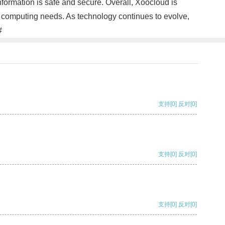
information is safe and secure. Overall, Xoocloud is
nd computing needs. As technology continues to evolve,
#
支持
[0]
反对
[0]
支持
[0]
反对
[0]
支持
[0]
反对
[0]