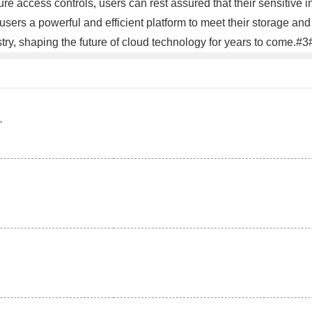
ure access controls, users can rest assured that their sensitive 
 users a powerful and efficient platform to meet their storage a
stry, shaping the future of cloud technology for years to come.#3
。
。