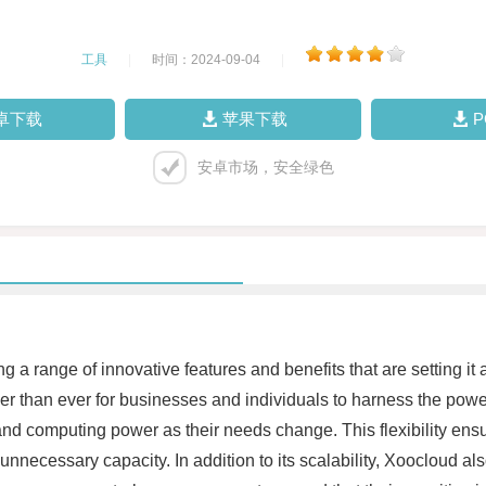
工具
|
时间：2024-09-04
|
卓下载
苹果下载
安卓市场，安全绿色
g a range of innovative features and benefits that are setting it a
r than ever for businesses and individuals to harness the power 
ge and computing power as their needs change. This flexibility en
unnecessary capacity. In addition to its scalability, Xoocloud a