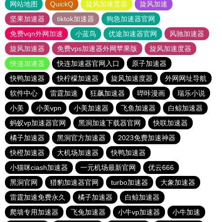
网站地图
QuickQ
旋风加速度器
旋风加速
坚果加速器
tiktok加速器
狗急加速器官网
免费vqn外网加速
小蓝鸟
优途加速器官网
风驰加速器
旋风加速器
免费vps加速器外网苹果版
旋风加速度器
快连加速器
快连加速器官网入口
原子加速器
快鸭加速器
快柠檬加速器
旋风加速度器
外网网址导航
软件中心
雷霆加速
狂飙加速器
哔咔漫画
瑞乐小说
小美
小美vpn
小美加速器
飞鱼加速器
白鲸加速器
蚂蚁vp加速器官网
黑洞加速下载器官网
快联加速器
橘子加速器
黑洞官方加速器
2023免费加速神器
快橙加速器
大机场加速器
快鸭加速器
小猫咪ciash加速器
一元机场最新官网
优云666
黑洞官网
猎豹加速器官网
turbo加速器
大象加速器
雷霆加速免费永久
橘子加速器
白鲸加速器
爬墙专用加速器
飞兔加速器
小牛vp加速器
小牛加速