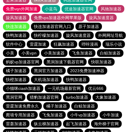
坚果加速器
tiktok加速器
狗急加速器官网
免费vqn外网加速
小蓝鸟
优途加速器官网
风驰加速器
旋风加速器
免费vps加速器外网苹果版
旋风加速度器
快连加速器
快连加速器官网入口
原子加速器
快鸭加速器
快柠檬加速器
旋风加速度器
外网网址导航
软件中心
雷霆加速
狂飙加速器
哔咔漫画
瑞乐小说
小美
小美vpn
小美加速器
飞鱼加速器
白鲸加速器
蚂蚁vp加速器官网
黑洞加速下载器官网
快联加速器
橘子加速器
黑洞官方加速器
2023免费加速神器
快橙加速器
大机场加速器
快鸭加速器
小猫咪ciash加速器
一元机场最新官网
优云666
黑洞官网
猎豹加速器官网
turbo加速器
大象加速器
雷霆加速免费永久
橘子加速器
白鲸加速器
爬墙专用加速器
飞兔加速器
小牛vp加速器
小牛加速
雷轰加速器
纵云梯加速器
起飞加速器
海外梯子官网