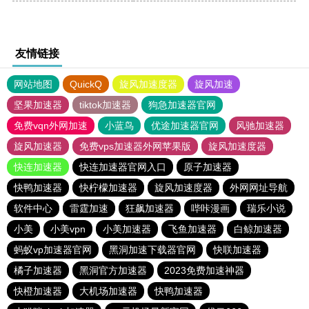
友情链接
网站地图
QuickQ
旋风加速度器
旋风加速
坚果加速器
tiktok加速器
狗急加速器官网
免费vqn外网加速
小蓝鸟
优途加速器官网
风驰加速器
旋风加速器
免费vps加速器外网苹果版
旋风加速度器
快连加速器
快连加速器官网入口
原子加速器
快鸭加速器
快柠檬加速器
旋风加速度器
外网网址导航
软件中心
雷霆加速
狂飙加速器
哔咔漫画
瑞乐小说
小美
小美vpn
小美加速器
飞鱼加速器
白鲸加速器
蚂蚁vp加速器官网
黑洞加速下载器官网
快联加速器
橘子加速器
黑洞官方加速器
2023免费加速神器
快橙加速器
大机场加速器
快鸭加速器