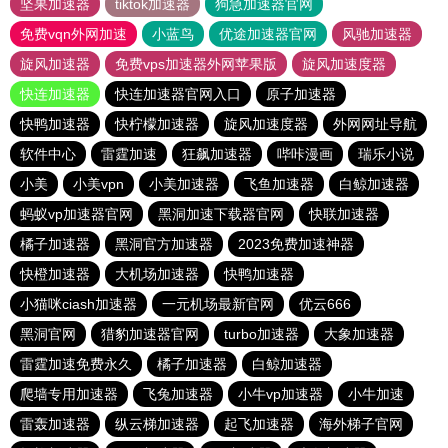
坚果加速器
tiktok加速器
狗急加速器官网
免费vqn外网加速
小蓝鸟
优途加速器官网
风驰加速器
旋风加速器
免费vps加速器外网苹果版
旋风加速度器
快连加速器
快连加速器官网入口
原子加速器
快鸭加速器
快柠檬加速器
旋风加速度器
外网网址导航
软件中心
雷霆加速
狂飙加速器
哔咔漫画
瑞乐小说
小美
小美vpn
小美加速器
飞鱼加速器
白鲸加速器
蚂蚁vp加速器官网
黑洞加速下载器官网
快联加速器
橘子加速器
黑洞官方加速器
2023免费加速神器
快橙加速器
大机场加速器
快鸭加速器
小猫咪ciash加速器
一元机场最新官网
优云666
黑洞官网
猎豹加速器官网
turbo加速器
大象加速器
雷霆加速免费永久
橘子加速器
白鲸加速器
爬墙专用加速器
飞兔加速器
小牛vp加速器
小牛加速
雷轰加速器
纵云梯加速器
起飞加速器
海外梯子官网