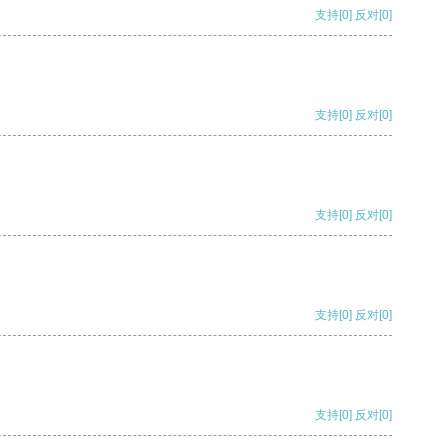
支持
[0]
反对
[0]
支持
[0]
反对
[0]
支持
[0]
反对
[0]
支持
[0]
反对
[0]
支持
[0]
反对
[0]