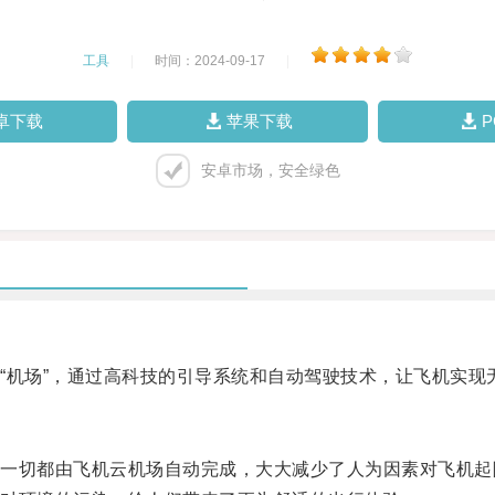
工具
|
时间：2024-09-17
|
卓下载
苹果下载
安卓市场，安全绿色
机场”，通过高科技的引导系统和自动驾驶技术，让飞机实现
切都由飞机云机场自动完成，大大减少了人为因素对飞机起