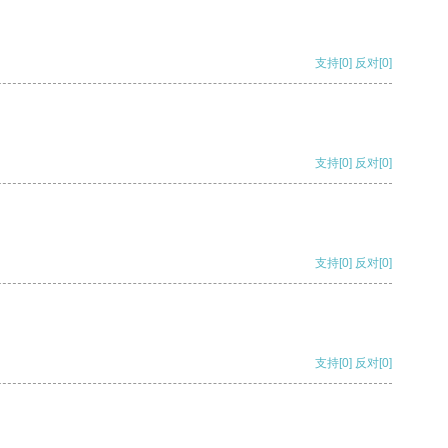
支持
[0]
反对
[0]
支持
[0]
反对
[0]
支持
[0]
反对
[0]
支持
[0]
反对
[0]