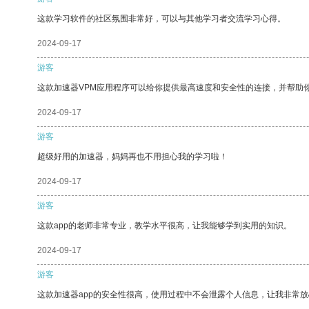
这款学习软件的社区氛围非常好，可以与其他学习者交流学习心得。
2024-09-17
游客
这款加速器VPM应用程序可以给你提供最高速度和安全性的连接，并帮助
2024-09-17
游客
超级好用的加速器，妈妈再也不用担心我的学习啦！
2024-09-17
游客
这款app的老师非常专业，教学水平很高，让我能够学到实用的知识。
2024-09-17
游客
这款加速器app的安全性很高，使用过程中不会泄露个人信息，让我非常放