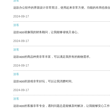
游客
这款办公软件的界面设计非常简洁，使用起来非常方便。功能的布局也很
2024-09-17
游客
这款app就像我的财务顾问，让我能够省钱又省心。
2024-09-17
游客
这款app的商品种类非常丰富，可以满足我所有的购物需求。
2024-09-17
游客
这款app的游戏非常好玩，可以让我消磨时间。
2024-09-17
游客
这款app的客服非常专业，遇到问题总是能够及时解决，让我能够安心工作