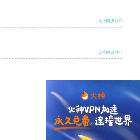
支持
[0]
反对
[0]
支持
[0]
反对
[0]
支持
[0]
反对
[0]
支持
[0]
反对
[0]