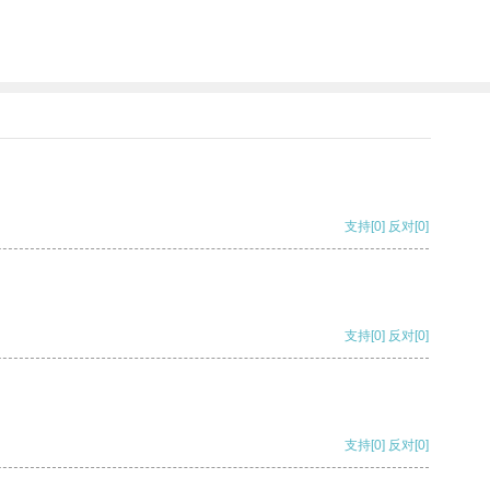
支持
[0]
反对
[0]
支持
[0]
反对
[0]
支持
[0]
反对
[0]