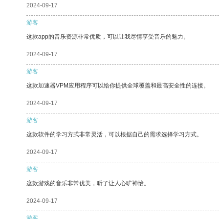
2024-09-17
游客
这款app的音乐资源非常优质，可以让我尽情享受音乐的魅力。
2024-09-17
游客
这款加速器VPM应用程序可以给你提供全球覆盖和最高安全性的连接。
2024-09-17
游客
这款软件的学习方式非常灵活，可以根据自己的需求选择学习方式。
2024-09-17
游客
这款游戏的音乐非常优美，听了让人心旷神怡。
2024-09-17
游客