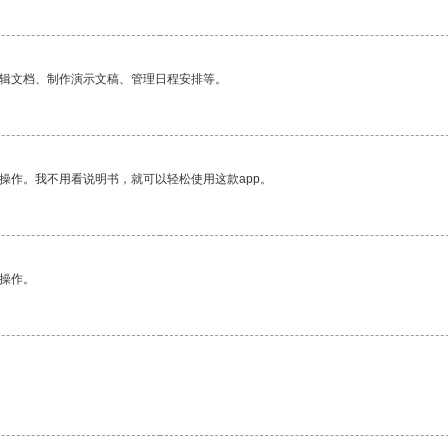
编辑文档、制作演示文稿、管理日程安排等。
操作。我不用看说明书，就可以轻松使用这款app。
悉操作。