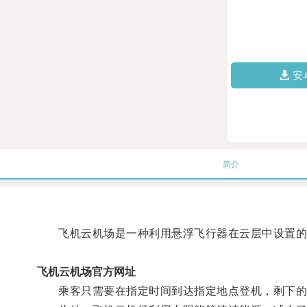
安
简介
飞机云机场是一种利用悬浮飞行器在云层中设置的“
飞机云机场官方网址
乘客只需要在指定时间到达指定地点登机，剩下的一