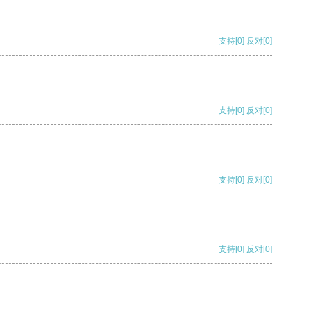
支持
[0]
反对
[0]
支持
[0]
反对
[0]
支持
[0]
反对
[0]
支持
[0]
反对
[0]