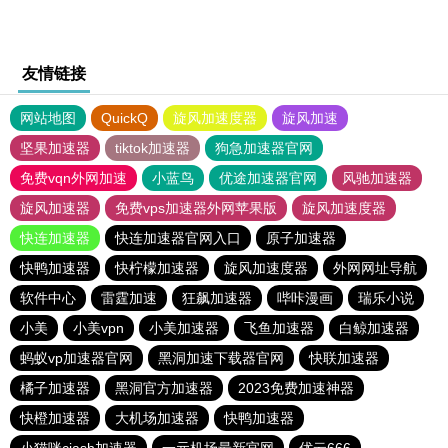
友情链接
网站地图
QuickQ
旋风加速度器
旋风加速
坚果加速器
tiktok加速器
狗急加速器官网
免费vqn外网加速
小蓝鸟
优途加速器官网
风驰加速器
旋风加速器
免费vps加速器外网苹果版
旋风加速度器
快连加速器
快连加速器官网入口
原子加速器
快鸭加速器
快柠檬加速器
旋风加速度器
外网网址导航
软件中心
雷霆加速
狂飙加速器
哔咔漫画
瑞乐小说
小美
小美vpn
小美加速器
飞鱼加速器
白鲸加速器
蚂蚁vp加速器官网
黑洞加速下载器官网
快联加速器
橘子加速器
黑洞官方加速器
2023免费加速神器
快橙加速器
大机场加速器
快鸭加速器