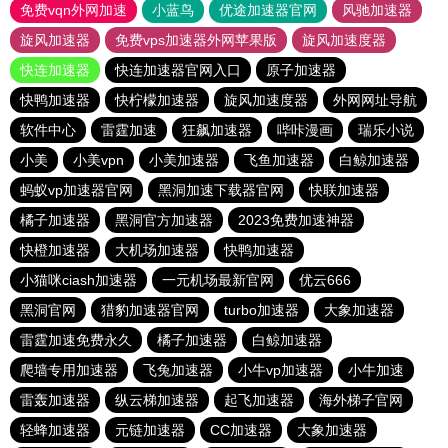
免费vqn外网加速
小蓝鸟
优途加速器官网
风驰加速器
旋风加速器
免费vps加速器外网苹果版
旋风加速度器
快连加速器
快连加速器官网入口
原子加速器
快鸭加速器
快柠檬加速器
旋风加速度器
外网网址导航
软件中心
雷霆加速
狂飙加速器
哔咔漫画
瑞乐小说
小美
小美vpn
小美加速器
飞鱼加速器
白鲸加速器
蚂蚁vp加速器官网
黑洞加速下载器官网
快联加速器
橘子加速器
黑洞官方加速器
2023免费加速神器
快橙加速器
大机场加速器
快鸭加速器
小猫咪ciash加速器
一元机场最新官网
优云666
黑洞官网
猎豹加速器官网
turbo加速器
大象加速器
雷霆加速免费永久
橘子加速器
白鲸加速器
爬墙专用加速器
飞兔加速器
小牛vp加速器
小牛加速
雷轰加速器
纵云梯加速器
起飞加速器
海外梯子官网
轻蜂加速器
元链加速器
CC加速器
大象加速器