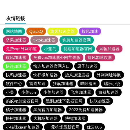
友情链接
网站地图
QuickQ
旋风加速度器
旋风加速
坚果加速器
tiktok加速器
狗急加速器官网
免费vqn外网加速
小蓝鸟
优途加速器官网
风驰加速器
旋风加速器
免费vps加速器外网苹果版
旋风加速度器
快连加速器
快连加速器官网入口
原子加速器
快鸭加速器
快柠檬加速器
旋风加速度器
外网网址导航
软件中心
雷霆加速
狂飙加速器
哔咔漫画
瑞乐小说
小美
小美vpn
小美加速器
飞鱼加速器
白鲸加速器
蚂蚁vp加速器官网
黑洞加速下载器官网
快联加速器
橘子加速器
黑洞官方加速器
2023免费加速神器
快橙加速器
大机场加速器
快鸭加速器
小猫咪ciash加速器
一元机场最新官网
优云666