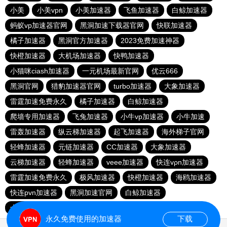
小美
小美vpn
小美加速器
飞鱼加速器
白鲸加速器
蚂蚁vp加速器官网
黑洞加速下载器官网
快联加速器
橘子加速器
黑洞官方加速器
2023免费加速神器
快橙加速器
大机场加速器
快鸭加速器
小猫咪ciash加速器
一元机场最新官网
优云666
黑洞官网
猎豹加速器官网
turbo加速器
大象加速器
雷霆加速免费永久
橘子加速器
白鲸加速器
爬墙专用加速器
飞兔加速器
小牛vp加速器
小牛加速
雷轰加速器
纵云梯加速器
起飞加速器
海外梯子官网
轻蜂加速器
元链加速器
CC加速器
大象加速器
云梯加速器
轻蜂加速器
veee加速器
快连vρn加速器
雷霆加速免费永久
极风加速器
快橙加速器
海鸥加速器
快连pvn加速器
黑洞加速官网
白鲸加速器
十大免费网络加速神器
苹果加速器
元链加速器
永久免费使用的加速器
下载