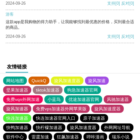
2024-09-26
支持
[0]
反对
[0]
游客
这款app是我购物的得力助手，让我能够找到最优惠的价格，买到最合适
的商品。
2024-09-26
支持
[0]
反对
[0]
友情链接
网站地图
QuickQ
旋风加速度器
旋风加速
坚果加速器
tiktok加速器
狗急加速器官网
免费vqn外网加速
小蓝鸟
优途加速器官网
风驰加速器
旋风加速器
免费vps加速器外网苹果版
旋风加速度器
快连加速器
快连加速器官网入口
原子加速器
快鸭加速器
快柠檬加速器
旋风加速度器
外网网址导航
软件中心
雷霆加速
狂飙加速器
哔咔漫画
瑞乐小说