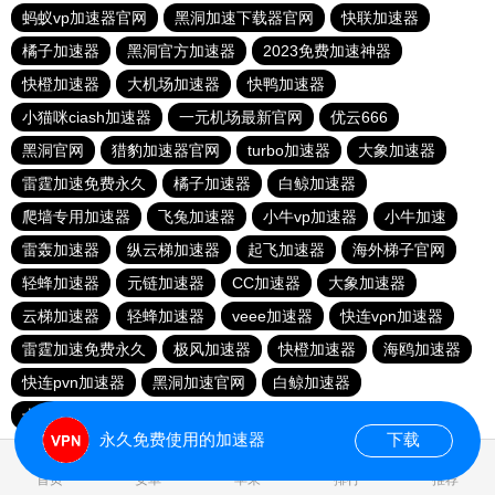
蚂蚁vp加速器官网
黑洞加速下载器官网
快联加速器
橘子加速器
黑洞官方加速器
2023免费加速神器
快橙加速器
大机场加速器
快鸭加速器
小猫咪ciash加速器
一元机场最新官网
优云666
黑洞官网
猎豹加速器官网
turbo加速器
大象加速器
雷霆加速免费永久
橘子加速器
白鲸加速器
爬墙专用加速器
飞兔加速器
小牛vp加速器
小牛加速
雷轰加速器
纵云梯加速器
起飞加速器
海外梯子官网
轻蜂加速器
元链加速器
CC加速器
大象加速器
云梯加速器
轻蜂加速器
veee加速器
快连vρn加速器
雷霆加速免费永久
极风加速器
快橙加速器
海鸥加速器
快连pvn加速器
黑洞加速官网
白鲸加速器
十大免费网络加速神器
苹果加速器
元链加速器
永久免费使用的加速器
下载
0.091826s
首页
安卓
苹果
排行
推荐