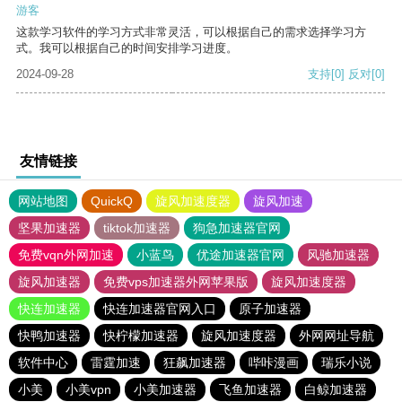
游客
这款学习软件的学习方式非常灵活，可以根据自己的需求选择学习方
式。我可以根据自己的时间安排学习进度。
2024-09-28
支持
[0]
反对
[0]
友情链接
网站地图
QuickQ
旋风加速度器
旋风加速
坚果加速器
tiktok加速器
狗急加速器官网
免费vqn外网加速
小蓝鸟
优途加速器官网
风驰加速器
旋风加速器
免费vps加速器外网苹果版
旋风加速度器
快连加速器
快连加速器官网入口
原子加速器
快鸭加速器
快柠檬加速器
旋风加速度器
外网网址导航
软件中心
雷霆加速
狂飙加速器
哔咔漫画
瑞乐小说
小美
小美vpn
小美加速器
飞鱼加速器
白鲸加速器