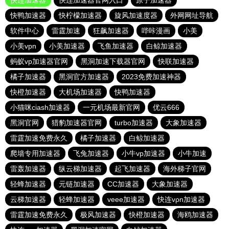
快连加速器
快连加速器官网入口
原子加速器
快鸭加速器
快柠檬加速器
旋风加速度器
外网网址导航
软件中心
雷霆加速
狂飙加速器
哔咔漫画
小美
小美vpn
小美加速器
飞鱼加速器
白鲸加速器
蚂蚁vp加速器官网
黑洞加速下载器官网
快联加速器
橘子加速器
黑洞官方加速器
2023免费加速神器
快橙加速器
大机场加速器
快鸭加速器
小猫咪ciash加速器
一元机场最新官网
优云666
黑洞官网
猎豹加速器官网
turbo加速器
大象加速器
雷霆加速免费永久
橘子加速器
白鲸加速器
爬墙专用加速器
飞兔加速器
小牛vp加速器
小牛加速
雷轰加速器
纵云梯加速器
起飞加速器
海外梯子官网
轻蜂加速器
元链加速器
CC加速器
大象加速器
云梯加速器
轻蜂加速器
veee加速器
快连vρn加速器
雷霆加速免费永久
极风加速器
快橙加速器
海鸥加速器