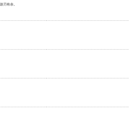
中游刃有余。
。