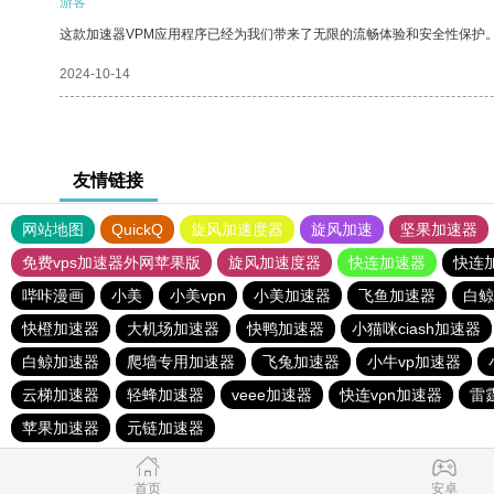
游客
这款加速器VPM应用程序已经为我们带来了无限的流畅体验和安全性保护
2024-10-14
友情链接
网站地图
QuickQ
旋风加速度器
旋风加速
坚果加速器
免费vps加速器外网苹果版
旋风加速度器
快连加速器
快连
哔咔漫画
小美
小美vpn
小美加速器
飞鱼加速器
白鲸
快橙加速器
大机场加速器
快鸭加速器
小猫咪ciash加速器
白鲸加速器
爬墙专用加速器
飞兔加速器
小牛vp加速器
云梯加速器
轻蜂加速器
veee加速器
快连vρn加速器
雷
苹果加速器
元链加速器
首页
安卓