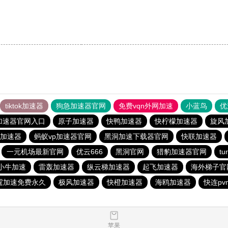
。
tiktok加速器
狗急加速器官网
免费vqn外网加速
小蓝鸟
优
加速器官网入口
原子加速器
快鸭加速器
快柠檬加速器
旋风
加速器
蚂蚁vp加速器官网
黑洞加速下载器官网
快联加速器
一元机场最新官网
优云666
黑洞官网
猎豹加速器官网
t
小牛加速
雷轰加速器
纵云梯加速器
起飞加速器
海外梯子官
霆加速免费永久
极风加速器
快橙加速器
海鸥加速器
快连pv
苹果