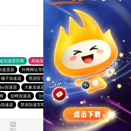
支持
[0]
反对
[0]
途加速器官网
风驰加速器
旋风加速器
加速度器
外网网址导航
软件中心
雷霆加速
狂飙加速器
橘子加速器
黑洞官方加速器
2023免费加速神器
urbo加速器
大象加速器
雷霆加速免费永久
橘子加速器
网
轻蜂加速器
元链加速器
CC加速器
大象加速器
n加速器
黑洞加速官网
白鲸加速器
十大免费网络加速神器
0.134639s
排行
推荐