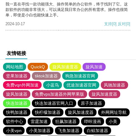
我一直在寻找一款功能强大、操作简单的办公软件，终于找到了它。这
款软件的功能非常强大，可以满足我日常办公的所有需求。操作也很简
单，即使是小白也能快速上手。
2024-10-17
支持
[0]
反对
[0]
友情链接
网站地图
QuickQ
旋风加速度器
旋风加速
坚果加速器
tiktok加速器
狗急加速器官网
免费vqn外网加速
小蓝鸟
优途加速器官网
风驰加速器
旋风加速器
免费vps加速器外网苹果版
旋风加速度器
快连加速器
快连加速器官网入口
原子加速器
快鸭加速器
快柠檬加速器
旋风加速度器
外网网址导航
软件中心
雷霆加速
狂飙加速器
哔咔漫画
小美
小美vpn
小美加速器
飞鱼加速器
白鲸加速器