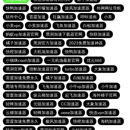
快鸭加速器
快柠檬加速器
旋风加速度器
外网网址导航
软件中心
雷霆加速
狂飙加速器
哔咔漫画
小美
小美vpn
小美加速器
飞鱼加速器
白鲸加速器
蚂蚁vp加速器官网
黑洞加速下载器官网
快联加速器
橘子加速器
黑洞官方加速器
2023免费加速神器
快橙加速器
大机场加速器
快鸭加速器
小猫咪ciash加速器
一元机场最新官网
优云666
黑洞官网
猎豹加速器官网
turbo加速器
大象加速器
雷霆加速免费永久
橘子加速器
白鲸加速器
爬墙专用加速器
飞兔加速器
小牛vp加速器
小牛加速
雷轰加速器
纵云梯加速器
起飞加速器
海外梯子官网
轻蜂加速器
元链加速器
CC加速器
大象加速器
云梯加速器
轻蜂加速器
veee加速器
快连vρn加速器
雷霆加速免费永久
极风加速器
快橙加速器
海鸥加速器