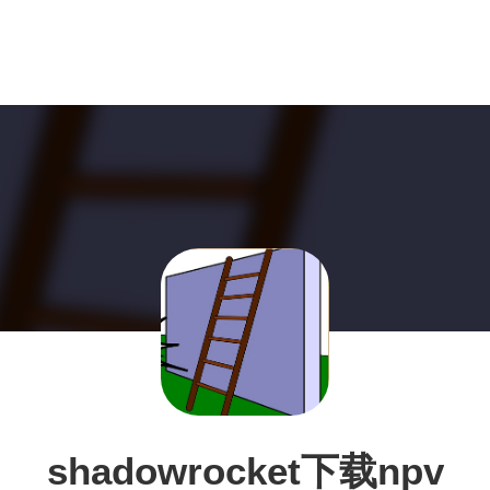
shadowrocket下载npv