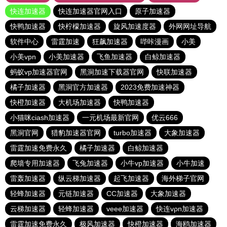
快连加速器
快连加速器官网入口
原子加速器
快鸭加速器
快柠檬加速器
旋风加速度器
外网网址导航
软件中心
雷霆加速
狂飙加速器
哔咔漫画
小美
小美vpn
小美加速器
飞鱼加速器
白鲸加速器
蚂蚁vp加速器官网
黑洞加速下载器官网
快联加速器
橘子加速器
黑洞官方加速器
2023免费加速神器
快橙加速器
大机场加速器
快鸭加速器
小猫咪ciash加速器
一元机场最新官网
优云666
黑洞官网
猎豹加速器官网
turbo加速器
大象加速器
雷霆加速免费永久
橘子加速器
白鲸加速器
爬墙专用加速器
飞兔加速器
小牛vp加速器
小牛加速
雷轰加速器
纵云梯加速器
起飞加速器
海外梯子官网
轻蜂加速器
元链加速器
CC加速器
大象加速器
云梯加速器
轻蜂加速器
veee加速器
快连vρn加速器
雷霆加速免费永久
极风加速器
快橙加速器
海鸥加速器