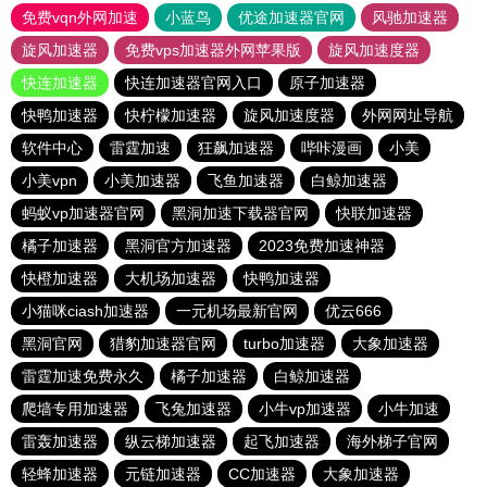
免费vqn外网加速
小蓝鸟
优途加速器官网
风驰加速器
旋风加速器
免费vps加速器外网苹果版
旋风加速度器
快连加速器
快连加速器官网入口
原子加速器
快鸭加速器
快柠檬加速器
旋风加速度器
外网网址导航
软件中心
雷霆加速
狂飙加速器
哔咔漫画
小美
小美vpn
小美加速器
飞鱼加速器
白鲸加速器
蚂蚁vp加速器官网
黑洞加速下载器官网
快联加速器
橘子加速器
黑洞官方加速器
2023免费加速神器
快橙加速器
大机场加速器
快鸭加速器
小猫咪ciash加速器
一元机场最新官网
优云666
黑洞官网
猎豹加速器官网
turbo加速器
大象加速器
雷霆加速免费永久
橘子加速器
白鲸加速器
爬墙专用加速器
飞兔加速器
小牛vp加速器
小牛加速
雷轰加速器
纵云梯加速器
起飞加速器
海外梯子官网
轻蜂加速器
元链加速器
CC加速器
大象加速器