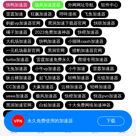
快鸭加速器
旋风加速度器
外网网址导航
软件中心
雷霆加速
狂飙加速器
哔咔漫画
飞鱼加速器
蚂蚁vp加速器官网
黑洞加速下载器官网
快联加速器
橘子加速器
2023免费加速神器
快橙加速器
大机场加速器
快鸭加速器
小猫咪ciash加速器
一元机场最新官网
黑洞官网
猎豹加速器官网
turbo加速器
雷霆加速免费永久
爬墙专用加速器
飞兔加速器
小牛vp加速器
小牛加速
雷轰加速器
纵云梯加速器
起飞加速器
轻蜂加速器
元链加速器
CC加速器
大象加速器
云梯加速器
轻蜂加速器
veee加速器
极风加速器
快橙加速器
快连pvn加速器
黑洞加速官网
白鲸加速器
十大免费网络加速神器
元链加速器
永久免费使用的加速器
下载
0.126372s
首页
安卓
苹果
排行
推荐