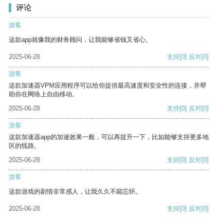
评论
游客
这款app就像我的财务顾问，让我能够省钱又省心。
2025-06-28
支持
[0]
反对
[0]
游客
这款加速器VPM应用程序可以给你提供最高速度和安全性的连接，并帮
助你在网络上自由移动。
2025-06-28
支持
[0]
反对
[0]
游客
这款加速器app的加速效果一般，可以再提升一下，比如能够支持更多地
区的线路。
2025-06-28
支持
[0]
反对
[0]
游客
这款游戏的剧情非常感人，让我久久不能忘怀。
2025-06-28
支持
[0]
反对
[0]