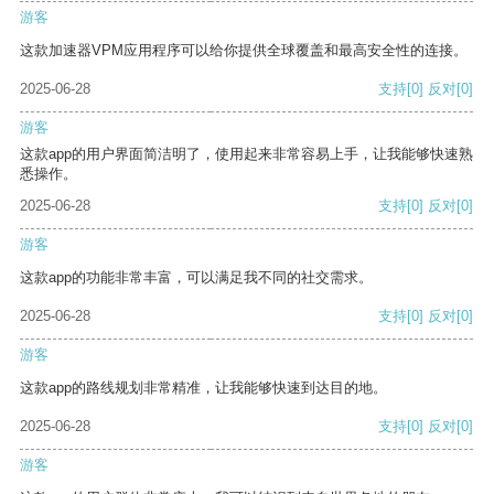
游客
这款加速器VPM应用程序可以给你提供全球覆盖和最高安全性的连接。
2025-06-28
支持
[0]
反对
[0]
游客
这款app的用户界面简洁明了，使用起来非常容易上手，让我能够快速熟
悉操作。
2025-06-28
支持
[0]
反对
[0]
游客
这款app的功能非常丰富，可以满足我不同的社交需求。
2025-06-28
支持
[0]
反对
[0]
游客
这款app的路线规划非常精准，让我能够快速到达目的地。
2025-06-28
支持
[0]
反对
[0]
游客