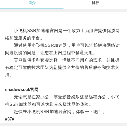
简介
排行
小飞机SSR加速器官网是一个致力于为用户提供优质网
络加速服务的平台。
通过使用小飞机SSR加速器，用户可以轻松解决网络访
问速度慢的问题，让您在上网过程中畅通无阻。
官网提供多种套餐选择，满足不同用户的需求，并且拥
有稳定可靠的技术团队为您提供全方位的售后服务和技术支
持。
shadowsock官网
无论您是在家办公、享受影音娱乐还是远程办公，小飞
机SSR加速器都可以为您带来极速网络体验。
赶快来小飞机SSR加速器官网，体验一下吧！。
#37#