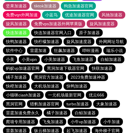
坚果加速器
tiktok加速器
狗急加速器官网
免费vqn外网加速
小蓝鸟
优途加速器官网
风驰加速器
旋风加速器
免费vps加速器外网苹果版
旋风加速度器
快连加速器
快连加速器官网入口
原子加速器
快鸭加速器
快柠檬加速器
旋风加速度器
外网网址导航
软件中心
雷霆加速
狂飙加速器
哔咔漫画
瑞乐小说
小美
小美vpn
小美加速器
飞鱼加速器
白鲸加速器
蚂蚁vp加速器官网
黑洞加速下载器官网
快联加速器
橘子加速器
黑洞官方加速器
2023免费加速神器
快橙加速器
大机场加速器
快鸭加速器
小猫咪ciash加速器
一元机场最新官网
优云666
黑洞官网
猎豹加速器官网
turbo加速器
大象加速器
雷霆加速免费永久
橘子加速器
白鲸加速器
爬墙专用加速器
飞兔加速器
小牛vp加速器
小牛加速
雷轰加速器
纵云梯加速器
起飞加速器
海外梯子官网