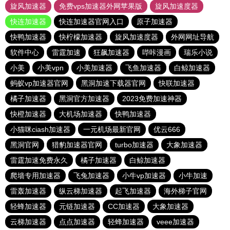
旋风加速器
免费vps加速器外网苹果版
旋风加速度器
快连加速器
快连加速器官网入口
原子加速器
快鸭加速器
快柠檬加速器
旋风加速度器
外网网址导航
软件中心
雷霆加速
狂飙加速器
哔咔漫画
瑞乐小说
小美
小美vpn
小美加速器
飞鱼加速器
白鲸加速器
蚂蚁vp加速器官网
黑洞加速下载器官网
快联加速器
橘子加速器
黑洞官方加速器
2023免费加速神器
快橙加速器
大机场加速器
快鸭加速器
小猫咪ciash加速器
一元机场最新官网
优云666
黑洞官网
猎豹加速器官网
turbo加速器
大象加速器
雷霆加速免费永久
橘子加速器
白鲸加速器
爬墙专用加速器
飞兔加速器
小牛vp加速器
小牛加速
雷轰加速器
纵云梯加速器
起飞加速器
海外梯子官网
轻蜂加速器
元链加速器
CC加速器
大象加速器
云梯加速器
点点加速器
轻蜂加速器
veee加速器