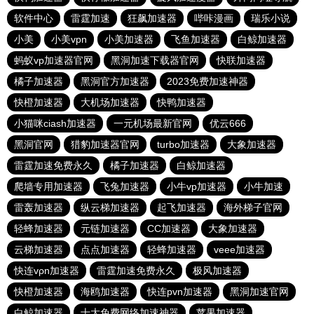
软件中心
雷霆加速
狂飙加速器
哔咔漫画
瑞乐小说
小美
小美vpn
小美加速器
飞鱼加速器
白鲸加速器
蚂蚁vp加速器官网
黑洞加速下载器官网
快联加速器
橘子加速器
黑洞官方加速器
2023免费加速神器
快橙加速器
大机场加速器
快鸭加速器
小猫咪ciash加速器
一元机场最新官网
优云666
黑洞官网
猎豹加速器官网
turbo加速器
大象加速器
雷霆加速免费永久
橘子加速器
白鲸加速器
爬墙专用加速器
飞兔加速器
小牛vp加速器
小牛加速
雷轰加速器
纵云梯加速器
起飞加速器
海外梯子官网
轻蜂加速器
元链加速器
CC加速器
大象加速器
云梯加速器
点点加速器
轻蜂加速器
veee加速器
快连vρn加速器
雷霆加速免费永久
极风加速器
快橙加速器
海鸥加速器
快连pvn加速器
黑洞加速官网
白鲸加速器
十大免费网络加速神器
苹果加速器