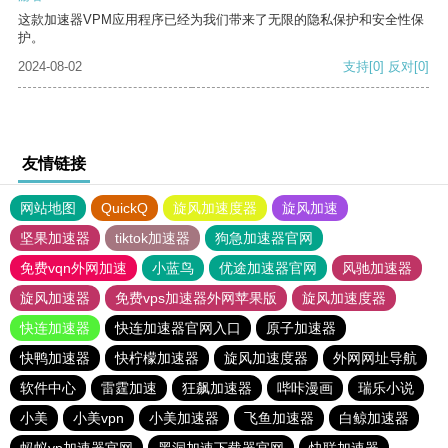
这款加速器VPM应用程序已经为我们带来了无限的隐私保护和安全性保
护。
2024-08-02
支持
[0]
反对
[0]
友情链接
网站地图
QuickQ
旋风加速度器
旋风加速
坚果加速器
tiktok加速器
狗急加速器官网
免费vqn外网加速
小蓝鸟
优途加速器官网
风驰加速器
旋风加速器
免费vps加速器外网苹果版
旋风加速度器
快连加速器
快连加速器官网入口
原子加速器
快鸭加速器
快柠檬加速器
旋风加速度器
外网网址导航
软件中心
雷霆加速
狂飙加速器
哔咔漫画
瑞乐小说
小美
小美vpn
小美加速器
飞鱼加速器
白鲸加速器