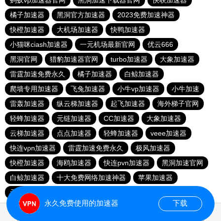
蚂蚁vp加速器官网
黑洞加速下载器官网
快联加速器
橘子加速器
黑洞官方加速器
2023免费加速神器
快橙加速器
大机场加速器
快鸭加速器
小猫咪ciash加速器
一元机场最新官网
优云666
黑洞官网
猎豹加速器官网
turbo加速器
大象加速器
雷霆加速免费永久
橘子加速器
白鲸加速器
爬墙专用加速器
飞兔加速器
小牛vp加速器
小牛加速
雷轰加速器
纵云梯加速器
起飞加速器
海外梯子官网
轻蜂加速器
元链加速器
CC加速器
大象加速器
云梯加速器
点点加速器
轻蜂加速器
veee加速器
快连vρn加速器
雷霆加速免费永久
极风加速器
快橙加速器
海鸥加速器
快连pvn加速器
黑洞加速官网
白鲸加速器
十大免费网络加速神器
苹果加速器
元链加速器
永久免费使用的加速器
下载
0.018936s