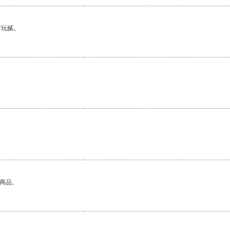
有玩腻。
的商品。