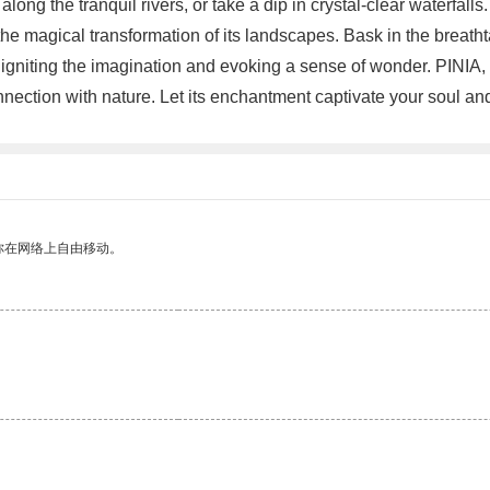
ng the tranquil rivers, or take a dip in crystal-clear waterfalls.
 magical transformation of its landscapes. Bask in the breatht
, igniting the imagination and evoking a sense of wonder. PINIA, 
nnection with nature. Let its enchantment captivate your soul an
你在网络上自由移动。