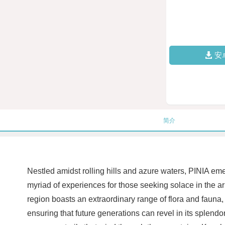
安
简介
Nestled amidst rolling hills and azure waters, PINIA eme
myriad of experiences for those seeking solace in the arm
region boasts an extraordinary range of flora and fauna,
ensuring that future generations can revel in its splendor