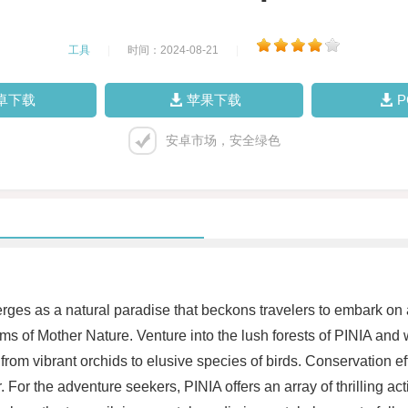
工具
|
时间：2024-08-21
|
卓下载
苹果下载
安卓市场，安全绿色
rges as a natural paradise that beckons travelers to embark on an
s of Mother Nature. Venture into the lush forests of PINIA and wi
 from vibrant orchids to elusive species of birds. Conservation e
. For the adventure seekers, PINIA offers an array of thrilling ac