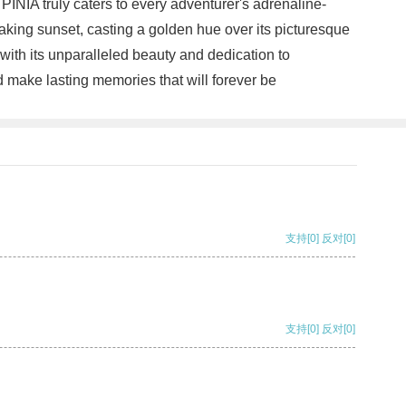
 PINIA truly caters to every adventurer's adrenaline-
aking sunset, casting a golden hue over its picturesque
with its unparalleled beauty and dedication to
d make lasting memories that will forever be
支持
[0]
反对
[0]
支持
[0]
反对
[0]