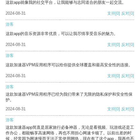
这款app就像我的社交平台，让我能够与志同道合的朋友一起交流。
2024-08-31
支持
[0]
反对
[0]
游客
这款app的音乐资源非常优质，可以让我尽情享受音乐的魅力。
2024-08-31
支持
[0]
反对
[0]
游客
这款加速器VPM应用程序可以给你提供全球覆盖和最高安全性的连接。
2024-08-31
支持
[0]
反对
[0]
游客
这款加速器VPM应用程序已经为我们带来了无限的隐私保护和安全性保
护。
2024-08-31
支持
[0]
反对
[0]
游客
这款加速器app简直是居家旅行必备神器，无论是看视频、玩游戏还是工
作办公，都能畅享高速网络，再也不用担心网速卡顿了。以前出差的时
候，经常因为网速慢而无法正常使用网络，现在有了这个app，我再也不