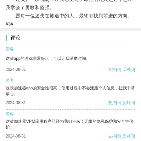
我学会了勇敢和坚强。
愿每一位迷失在旅途中的人，最终都找到前进的方向。
#3#
评论
游客
这款app的游戏非常好玩，可以让我消磨时间。
2024-08-31
支持
[0]
反对
[0]
游客
这款加速器app的安全性很高，使用过程中不会泄露个人信息，让我非常
放心。
2024-08-31
支持
[0]
反对
[0]
游客
这款加速器VPM应用程序已经为我们带来了无限的隐私保护和安全性保
护。
2024-08-31
支持
[0]
反对
[0]