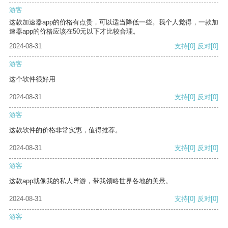
游客
这款加速器app的价格有点贵，可以适当降低一些。我个人觉得，一款加
速器app的价格应该在50元以下才比较合理。
2024-08-31
支持
[0]
反对
[0]
游客
这个软件很好用
2024-08-31
支持
[0]
反对
[0]
游客
这款软件的价格非常实惠，值得推荐。
2024-08-31
支持
[0]
反对
[0]
游客
这款app就像我的私人导游，带我领略世界各地的美景。
2024-08-31
支持
[0]
反对
[0]
游客