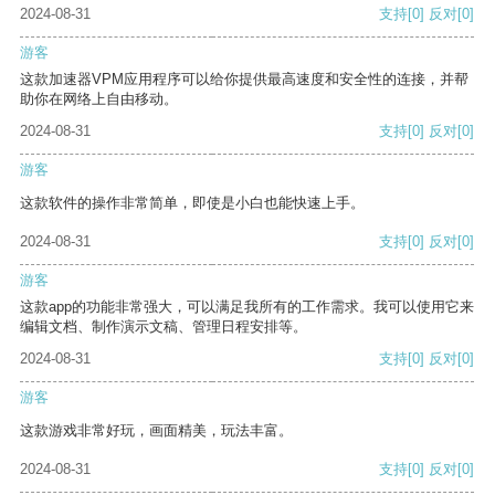
2024-08-31
支持
[0]
反对
[0]
游客
这款加速器VPM应用程序可以给你提供最高速度和安全性的连接，并帮
助你在网络上自由移动。
2024-08-31
支持
[0]
反对
[0]
游客
这款软件的操作非常简单，即使是小白也能快速上手。
2024-08-31
支持
[0]
反对
[0]
游客
这款app的功能非常强大，可以满足我所有的工作需求。我可以使用它来
编辑文档、制作演示文稿、管理日程安排等。
2024-08-31
支持
[0]
反对
[0]
游客
这款游戏非常好玩，画面精美，玩法丰富。
2024-08-31
支持
[0]
反对
[0]