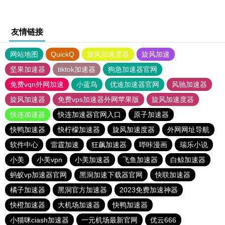
友情链接
网站地图
QuickQ
旋风加速度器
旋风加速
坚果加速器
tiktok加速器
狗急加速器官网
免费vqn外网加速
小蓝鸟
优途加速器官网
风驰加速器
旋风加速器
免费vps加速器外网苹果版
旋风加速度器
快连加速器
快连加速器官网入口
原子加速器
快鸭加速器
快柠檬加速器
旋风加速度器
外网网址导航
软件中心
雷霆加速
狂飙加速器
哔咔漫画
瑞乐小说
小美
小美vpn
小美加速器
飞鱼加速器
白鲸加速器
蚂蚁vp加速器官网
黑洞加速下载器官网
快联加速器
橘子加速器
黑洞官方加速器
2023免费加速神器
快橙加速器
大机场加速器
快鸭加速器
小猫咪ciash加速器
一元机场最新官网
优云666