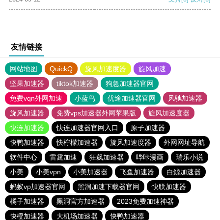
友情链接
网站地图
QuickQ
旋风加速度器
旋风加速
坚果加速器
tiktok加速器
狗急加速器官网
免费vqn外网加速
小蓝鸟
优途加速器官网
风驰加速器
旋风加速器
免费vps加速器外网苹果版
旋风加速度器
快连加速器
快连加速器官网入口
原子加速器
快鸭加速器
快柠檬加速器
旋风加速度器
外网网址导航
软件中心
雷霆加速
狂飙加速器
哔咔漫画
瑞乐小说
小美
小美vpn
小美加速器
飞鱼加速器
白鲸加速器
蚂蚁vp加速器官网
黑洞加速下载器官网
快联加速器
橘子加速器
黑洞官方加速器
2023免费加速神器
快橙加速器
大机场加速器
快鸭加速器