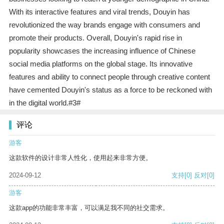
With its interactive features and viral trends, Douyin has
revolutionized the way brands engage with consumers and
promote their products. Overall, Douyin's rapid rise in
popularity showcases the increasing influence of Chinese
social media platforms on the global stage. Its innovative
features and ability to connect people through creative content
have cemented Douyin's status as a force to be reckoned with
in the digital world.#3#
评论
游客
这款软件的设计非常人性化，使用起来非常方便。
2024-09-12
支持
[0]
反对
[0]
游客
这款app的功能非常丰富，可以满足我不同的社交需求。