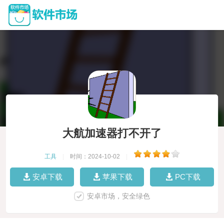
大航加速器打不开了
工具
|
时间：2024-10-02
|
安卓下载
苹果下载
PC下载
安卓市场，安全绿色