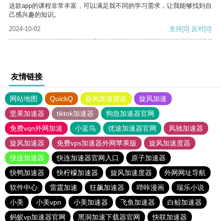
这款app的课程非常丰富，可以满足我不同的学习需求，让我能够找到自
己感兴趣的知识。
2024-10-02
支持
[0]
反对
[0]
友情链接
网站地图
QuickQ
旋风加速度器
旋风加速
坚果加速器
tiktok加速器
狗急加速器官网
免费vqn外网加速
小蓝鸟
优途加速器官网
风驰加速器
旋风加速器
免费vps加速器外网苹果版
旋风加速度器
快连加速器
快连加速器官网入口
原子加速器
快鸭加速器
快柠檬加速器
旋风加速度器
外网网址导航
软件中心
雷霆加速
狂飙加速器
哔咔漫画
瑞乐小说
小美
小美vpn
小美加速器
飞鱼加速器
白鲸加速器
蚂蚁vp加速器官网
黑洞加速下载器官网
快联加速器